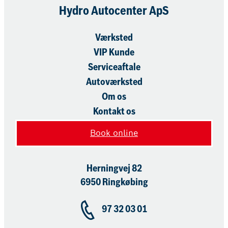
Hydro Autocenter ApS
Værksted
VIP Kunde
Serviceaftale
Autoværksted
Om os
Kontakt os
Book online
Herningvej 82
6950 Ringkøbing
97 32 03 01